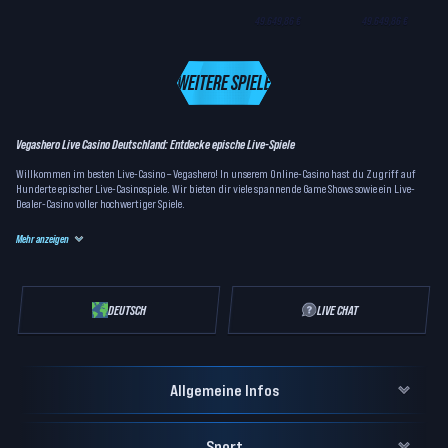
49.649,86 €
49.649,86 €
Speed Baccarat
Vegas Roulette 500x
Virtual Monaco Roulette
Virtual Roulette
NEU
NEU
Virtual Space Roulette
Virtual Vegas Roulette
The Kickoff
Top Card
WEITERE SPIELE
NEU
NEU
NEU
NEU
Virtual Top Card
VIP NC Baccarat
Royal Roulette
Sic Bo
Vegashero Live Casino Deutschland: Entdecke epische Live-Spiele
Willkommen im besten Live-Casino – Vegashero! In unserem Online-Casino hast du Zugriff auf
Hunderte epischer Live-Casinospiele. Wir bieten dir viele spannende Game Shows sowie ein Live-
Dealer-Casino voller hochwertiger Spiele.
Im Vegashero Live Casino kannst du die beliebtesten Spielshows, Poker Online, Live-Baccarat, Live-
Mehr anzeigen
Roulette und vieles mehr spielen. Es gibt so viele Live Casino Games zur Auswahl – ein Traum für
jeden Live-Casino-Fan.
Sobald du Mitglied wirst, startest du als VIP der Stufe 1, und je mehr Stufen du aufsteigst, desto
mehr Vorteile schaltest du frei. Mitglieder können außerdem jede Woche Live-Casino-Boni
DEUTSCH
LIVE CHAT
beanspruchen. Und nicht zu vergessen: Du kannst immer Münzen sammeln, um Bonusgeld,
Freispiele und mehr im Shop zu holen.
Vegashero Online Casino – Entdecke epische Live-Casinospiele online!
Allgemeine Infos
Spiele Live-Casinospiele von überall
Unsere Plattform ist für alle Smartgeräte optimiert. Das bedeutet: Du kannst Live-Casinospiele
von überall spielen. Sag dem Spielen nur am Desktop auf Wiedersehen – bei Vegashero kannst du
Sport