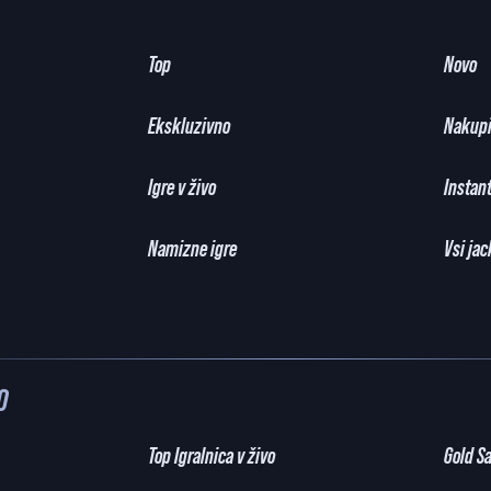
Top
Novo
Ekskluzivno
Nakupi
Igre v živo
Instant
Namizne igre
Vsi jac
O
Top Igralnica v živo
Gold S