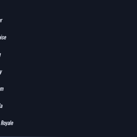
er
oise
g
ay
om
la
 Royale