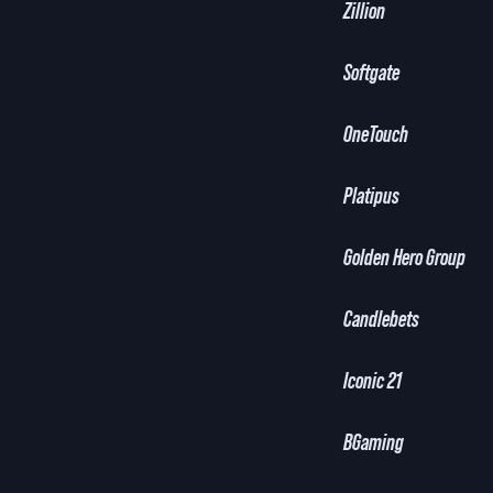
Zillion
Softgate
OneTouch
Platipus
Golden Hero Group
Candlebets
Iconic 21
BGaming