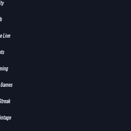
ity
ub
e Live
ots
ming
c Games
Streak
intage