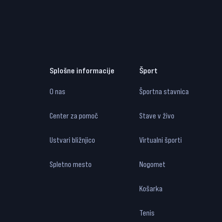
Splošne informacije
Šport
O nas
Športna stavnica
Center za pomoč
Stave v živo
Ustvari bližnjico
Virtualni športi
Spletno mesto
Nogomet
Košarka
Tenis