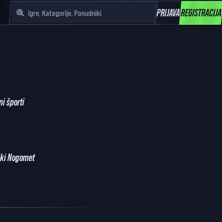
PRIJAVA
REGISTRACIJA
Igre, Kategorije, Ponudniki
ni športi
ki Nogomet