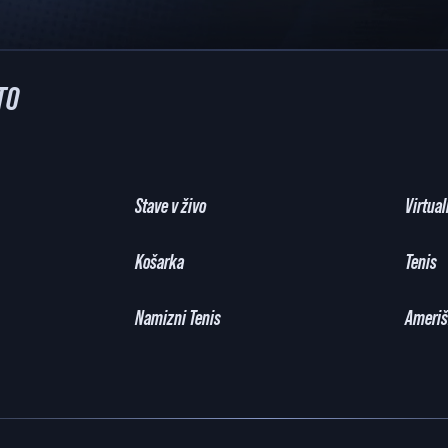
TO
Stave v živo
Virtual
Košarka
Tenis
Namizni Tenis
Ameriš