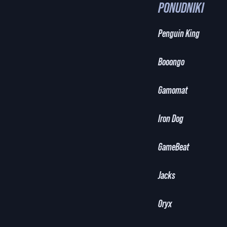
PONUDNIKI
Penguin King
Booongo
Gamomat
Iron Dog
GameBeat
Jacks
Oryx