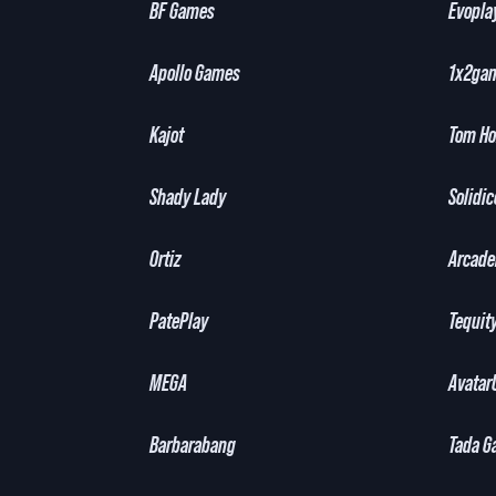
BF Games
Evopla
Apollo Games
1x2ga
Kajot
Tom Ho
Shady Lady
Solidi
Ortiz
Arcad
PatePlay
Tequit
MEGA
Avatar
Barbarabang
Tada G