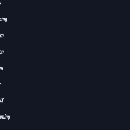
y
ming
rn
con
em
y
UX
aming