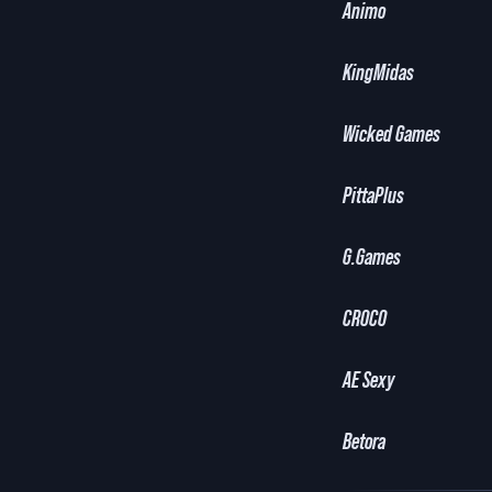
Animo
KingMidas
Wicked Games
PittaPlus
G.Games
CROCO
AE Sexy
Betora