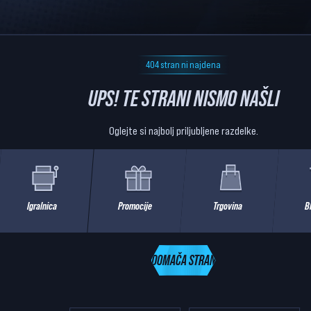
404 stran ni najdena
UPS! TE STRANI NISMO NAŠLI
Oglejte si najbolj priljubljene razdelke.
Igralnica
Promocije
Trgovina
B
DOMAČA STRAN