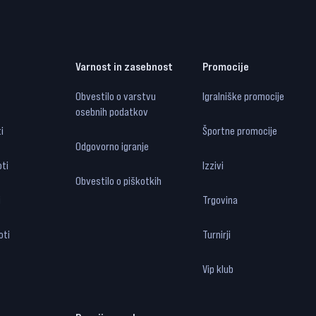
Varnost in zasebnost
Promocije
Obvestilo o varstvu
Igralniške promocije
osebnih podatkov
i
Športne promocije
Odgovorno igranje
oti
Izzivi
Obvestilo o piškotkih
i
Trgovina
oti
Turnirji
Vip klub