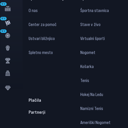
NEW
O nas
Športna stavnica
NEW
Center za pomoč
Stave v živo
NEW
Ustvari bližnjico
Virtualni športi
Spletno mesto
Nogomet
Košarka
Tenis
Hokej Na Ledu
Plačila
Namizni Tenis
Partnerji
Ameriški Nogomet