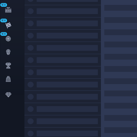
NEW
NEW
NEW