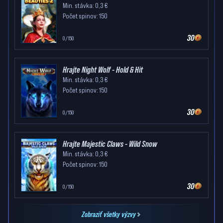
Min. stávka: 0,3 €
Počet spinov: 150
30
0/150
Hrajte Night Wolf - Hold & Hit
Min. stávka: 0,3 €
Počet spinov: 150
30
0/150
Hrajte Majestic Claws - Wild Snow
Min. stávka: 0,3 €
Počet spinov: 150
30
0/150
Zobraziť všetky výzvy