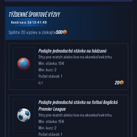
TÝŽDENNÉ ŠPORTOVÉ VÝZVY
Končí sa o:
2d 13:41:48
500
Splňte 20 výziev a získajte
Podajte jednoduchú stávku na hádzanú
Trhy:
pre-match alebo live na akomkoľvek trhu
Min. stávka: 15 €
Min. kurz: 2
Počet stávok: 1
20
0/1
Podajte jednoduchú stávku na futbal Anglická
Premier League
Trhy:
pre-match alebo live na akomkoľvek trhu
Min. stávka: 15 €
Min. kurz: 2
Počet stávok: 1