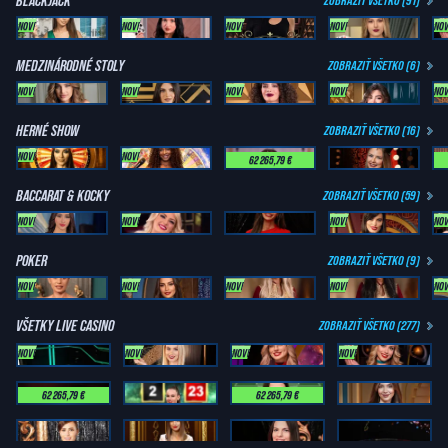
BLACKJACK
ZOBRAZIŤ VŠETKO (91)
NOVÉ
NOVÉ
NOVÉ
NOVÉ
NO
Monaco Blackjack 1
Luxe Blackjack 2
Gold Saloon Blackjack
VIP Blackjack 1
Gra
MEDZINÁRODNÉ STOLY
ZOBRAZIŤ VŠETKO (6)
NOVÉ
NOVÉ
NOVÉ
NOVÉ
NO
French Roulette
Spanish Roulette
Türkçe Rulet
Roleta Brasileira
HERNÉ SHOW
ZOBRAZIŤ VŠETKO (16)
NOVÉ
NOVÉ
62 265,79 €
Land of Ra
Gravity Wheel
Candy Wheel
Cabaret Roulette
Veg
BACCARAT & KOCKY
ZOBRAZIŤ VŠETKO (59)
NOVÉ
NOVÉ
NOVÉ
NO
Sexy Hall Baccarat 1
Gold Saloon Baccarat
Speed Baccarat
Gravity Sic Bo
Fox
POKER
ZOBRAZIŤ VŠETKO (9)
NOVÉ
NOVÉ
NOVÉ
NOVÉ
NO
Texas Hold'em Multiplayer
Bet On Teen Patti
Andar Bahar x5000
Andar Bahar
VŠETKY LIVE CASINO
ZOBRAZIŤ VŠETKO (277)
NOVÉ
NOVÉ
NOVÉ
NOVÉ
Rush Atom Roulette
Gold Saloon Roulette
Gravity Roulette
Gravity Blackjack
62 265,79 €
62 265,79 €
Dynamic European Roulette
Dynamic Roulette 120x
Football Thrill
Live Altin Roulette
Live European Roulette
Live Roulette - Russian
Live Speed Roulette
Onyx Auto Roulette