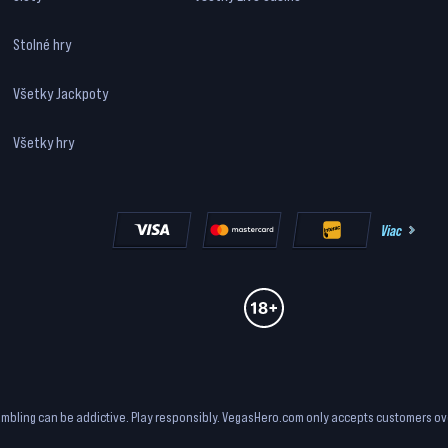
Stolné hry
Všetky Jackpoty
Všetky hry
Viac
mbling can be addictive. Play responsibly. VegasHero.com only accepts customers ove