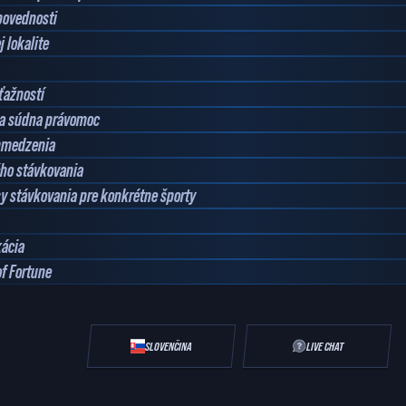
ovednosti
 lokalite
ťažností
 a súdna právomoc
bmedzenia
ého stávkovania
sy stávkovania pre konkrétne športy
kácia
of Fortune
SLOVENČINA
LIVE CHAT