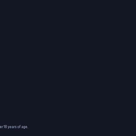
r 18 years of age.