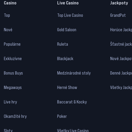
Casino
Live Casino
Jackpoty
Top
Top Live Casino
GrandPot
Nové
Gold Saloon
Horúce Jack
Populárne
Ruleta
Šťastné jac
Exkluzívne
Blackjack
Nové Jackpo
Bonus Buys
Medzinárodné stoly
Denné Jackp
Megaways
Herné Show
Všetky Jack
Live hry
Baccarat & Kocky
Okamžité hry
Poker
Sloty
Všetky Live Casino