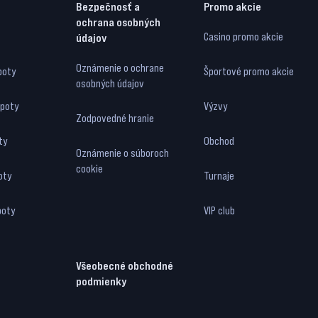
Bezpečnosť a
Promo akcie
ochrana osobných
Casino promo akcie
údajov
Oznámenie o ochrane
poty
Športové promo akcie
osobných údajov
kpoty
Výzvy
Zodpovedné hranie
ty
Obchod
Oznámenie o súboroch
cookie
oty
Turnaje
poty
VIP club
Všeobecné obchodné
podmienky