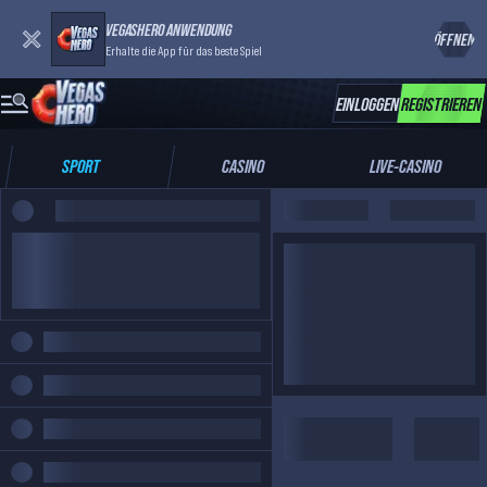
VEGASHERO ANWENDUNG
ÖFFNEN
Erhalte die App für das beste Spiel
EINLOGGEN
REGISTRIEREN
SPORT
CASINO
LIVE-CASINO