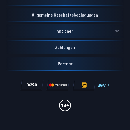
Allgemeine Geschäftsbedingungen
Aktionen
Zahlungen
Partner
Mehr