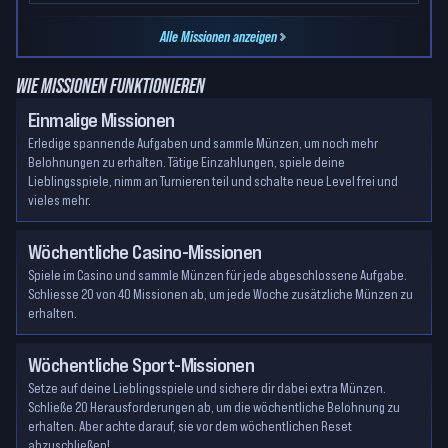
Alle Missionen anzeigen
WIE MISSIONEN FUNKTIONIEREN
Einmalige Missionen
Erledige spannende Aufgaben und sammle Münzen, um noch mehr
Belohnungen zu erhalten. Tätige Einzahlungen, spiele deine
Lieblingsspiele, nimm an Turnieren teil und schalte neue Level frei und
vieles mehr.
Wöchentliche Casino-Missionen
Spiele im Casino und sammle Münzen für jede abgeschlossene Aufgabe.
Schliesse 20 von 40 Missionen ab, um jede Woche zusätzliche Münzen zu
erhalten.
Wöchentliche Sport-Missionen
Setze auf deine Lieblingsspiele und sichere dir dabei extra Münzen.
Schließe 20 Herausforderungen ab, um die wöchentliche Belohnung zu
erhalten. Aber achte darauf, sie vor dem wöchentlichen Reset
abzuschließen!