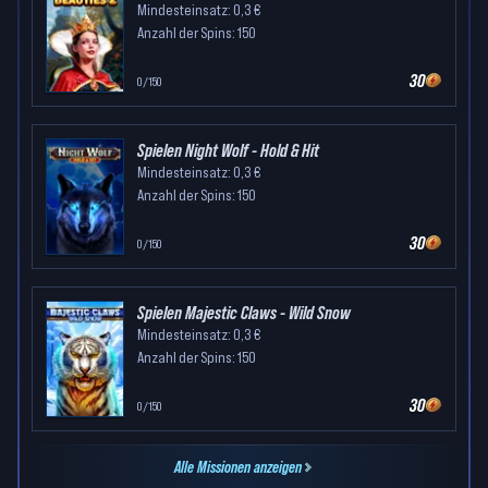
Mindesteinsatz: 0,3 €
Anzahl der Spins: 150
30
0/150
Spielen Night Wolf - Hold & Hit
Mindesteinsatz: 0,3 €
Anzahl der Spins: 150
30
0/150
Spielen Majestic Claws - Wild Snow
Mindesteinsatz: 0,3 €
Anzahl der Spins: 150
30
0/150
Alle Missionen anzeigen