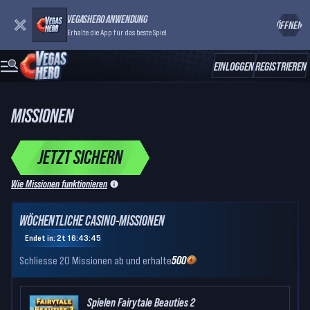
VEGASHERO ANWENDUNG
ÖFFNEN
Erhalte die App für das beste Spiel
EINLOGGEN
REGISTRIEREN
MISSIONEN
JETZT SICHERN
Wie Missionen funktionieren
WÖCHENTLICHE CASINO-MISSIONEN
Endet in:
2t 16:43:45
500
Schliesse 20 Missionen ab und erhalte
Spielen Fairytale Beauties 2