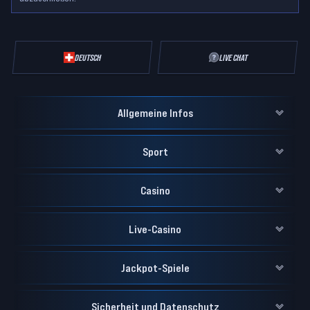
DEUTSCH
LIVE CHAT
Allgemeine Infos
Sport
Casino
Live-Casino
Jackpot-Spiele
Sicherheit und Datenschutz