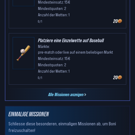
Mindesteinsatz: 15 €
Mindestquoten: 2
Anzahl der Wetten: 1
20
0/1
Platziere eine Einzelwette auf Baseball
Märkte:
pre-match oder live auf einem beliebigen Markt
Mindesteinsatz: 15 €
Mindestquoten: 2
Anzahl der Wetten: 1
20
0/1
Alle Missionen anzeigen
EINMALIGE MISSIONEN
Schliesse diese besonderen, einmaligen Missionen ab, um Boni
freizuschalten!