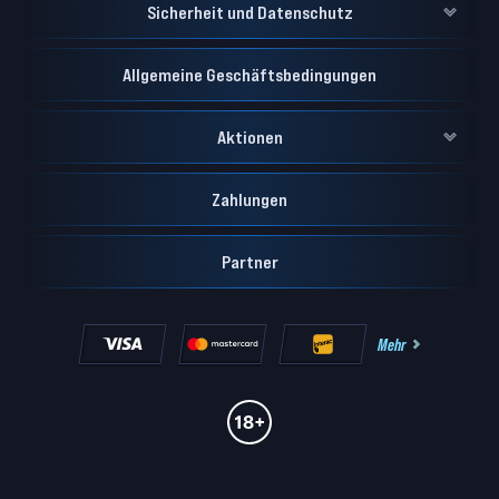
Sicherheit und Datenschutz
Allgemeine Geschäftsbedingungen
Aktionen
Zahlungen
Partner
Mehr