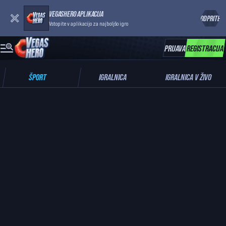
VEGASHERO APLIKACIJA
ODPRITE
Vstopite v aplikacijo za najboljšo igro
PRIJAVA
REGISTRACIJA
ŠPORT
IGRALNICA
IGRALNICA V ŽIVO