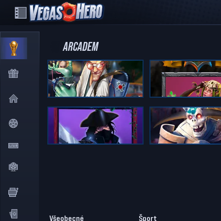
ARCADEM
Flashback Heroes: 243 Ways
Demon Academy
Tap House
Eternal Night
Všeobecné
Šport