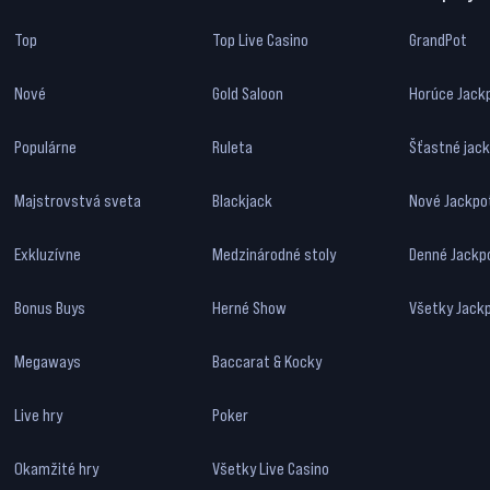
Top
Top Live Casino
GrandPot
Nové
Gold Saloon
Horúce Jack
Populárne
Ruleta
Šťastné jac
Majstrovstvá sveta
Blackjack
Nové Jackpo
Exkluzívne
Medzinárodné stoly
Denné Jackp
Bonus Buys
Herné Show
Všetky Jack
Megaways
Baccarat & Kocky
Live hry
Poker
Okamžité hry
Všetky Live Casino