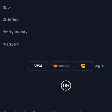
Sloty
Stolné hry
Všetky Jackpoty
Všetky hry
Viac