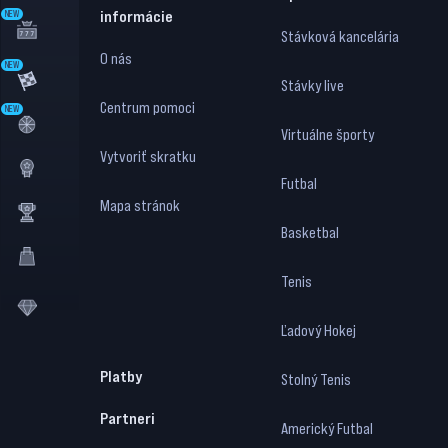
informácie
NEW
Stávková kancelária
O nás
NEW
Stávky live
Centrum pomoci
NEW
Virtuálne športy
Vytvoriť skratku
Futbal
Mapa stránok
Basketbal
Tenis
Ľadový Hokej
Platby
Stolný Tenis
Partneri
Americký Futbal