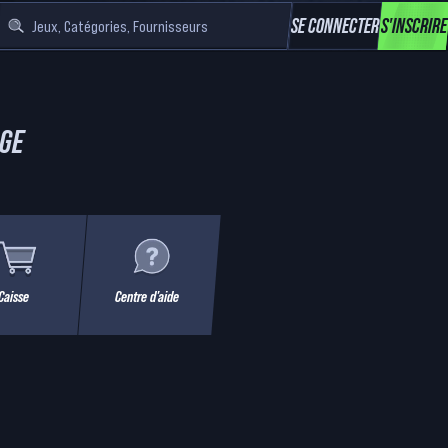
SE CONNECTER
S'INSCRIRE
Jeux, Catégories, Fournisseurs
AGE
Caisse
Centre d'aide