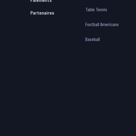
Paiements
Table Tennis
Partenaires
Football Americano
Baseball