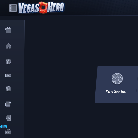
Paris Sportifs
NEW