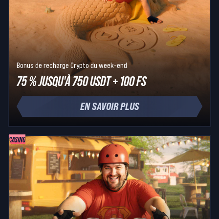
Bonus de recharge Crypto du week-end
75 % JUSQU'À 750 USDT + 100 FS
EN SAVOIR PLUS
CASINO