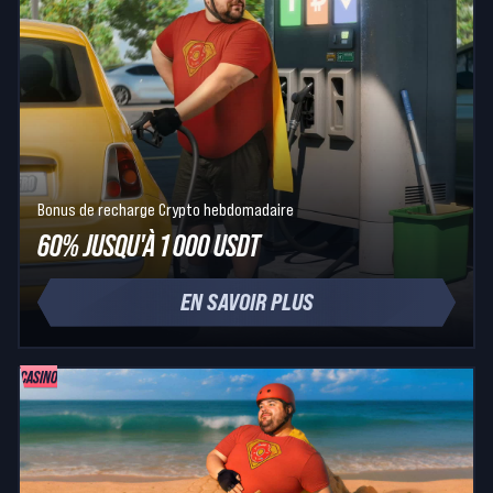
Bonus de recharge Crypto hebdomadaire
60% JUSQU'À 1 000 USDT
EN SAVOIR PLUS
CASINO