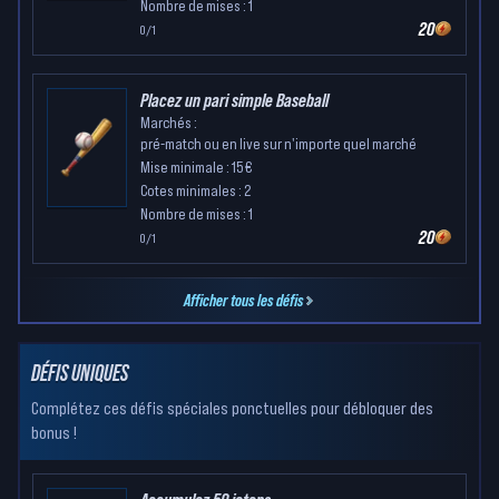
Nombre de mises : 1
20
0/1
Placez un pari simple Baseball
Marchés :
pré-match ou en live sur n'importe quel marché
Mise minimale : 15 €
Cotes minimales : 2
Nombre de mises : 1
20
0/1
Afficher tous les défis
DÉFIS UNIQUES
Complétez ces défis spéciales ponctuelles pour débloquer des
bonus !