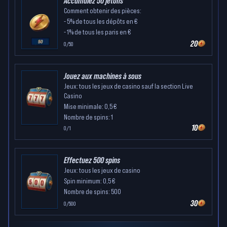
Accumulez 50 jetons
Comment obtenir des pièces:
- 5% de tous les dépôts en €
- 1% de tous les paris en €
20
0/50
Jouez aux machines à sous
Jeux: tous les jeux de casino sauf la section Live
Casino
Mise minimale: 0,5 €
Nombre de spins: 1
10
0/1
Effectuez 500 spins
Jeux: tous les jeux de casino
Spin minimum: 0,5 €
Nombre de spins: 500
30
0/500