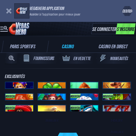
VEGASHERO APPLICATION
OUVRIR
Accéder à l'application pour mieux jouer
SE CONNECTER
S'INSCRIRE
PARIS SPORTIFS
CASINO
CASINO EN DIRECT
FOURNISSEURS
EN VEDETTE
NOUVEAUTÉS
EXCLUSIVITÉS
Fortune Joker 5
Double Lucky Clovers
Voltage Blitz Lucky Wukong
High Noon
NOUVEAU
NOUVEAU
NOUVEAU
Chicken Coin
Dork Unit
4 Supercharged Clovers: Hold and Win
Gold Rush with Johnny Cash
NOUVEAU
NOUVEAU
3 Mariachi: Hold & Win
Coin Train
Jaws of Justice
Penny Fruits Xtreme
NOUVEAU
NOUVEAU
78 086,06 €
5 459,30 €
The Governor
Candy Palace 1000
Mighty Wild: Panther
Dynamite Riches The Mother Lode
NOUVEAU
78 086,06 €
Clover Strike
100 Blazing Clover
Crystal Hot 40 Free Spins
100 Golden Coins