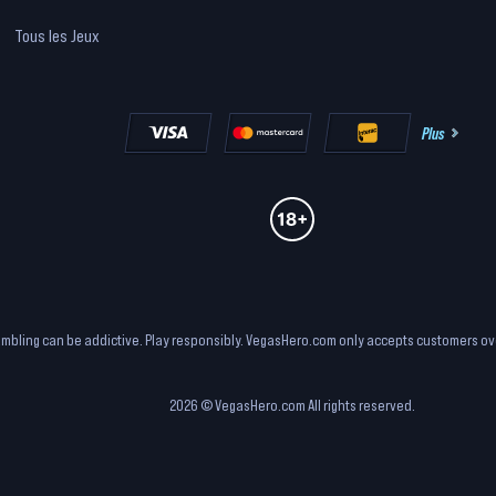
Tous les Jeux
Plus
mbling can be addictive. Play responsibly. VegasHero.com only accepts customers ove
2026 © VegasHero.com All rights reserved.