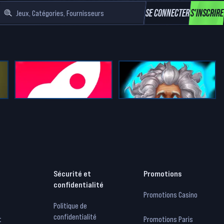
SE CONNECTER
S'INSCRIRE
Jeux, Catégories, Fournisseurs
Play Limbo
Theory of Crash
Sécurité et
Promotions
confidentialité
Promotions Casino
Politique de
confidentialité
t
Promotions Paris