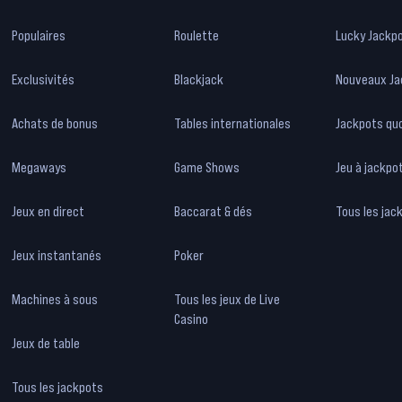
Populaires
Roulette
Lucky Jackp
Exclusivités
Blackjack
Nouveaux Ja
Achats de bonus
Tables internationales
Jackpots qu
Megaways
Game Shows
Jeu à jackpo
Jeux en direct
Baccarat & dés
Tous les jac
Jeux instantanés
Poker
Machines à sous
Tous les jeux de Live
Casino
Jeux de table
Tous les jackpots