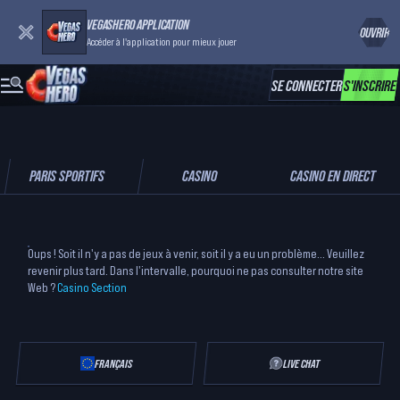
VEGASHERO APPLICATION
OUVRIR
Accéder à l'application pour mieux jouer
SE CONNECTER
S'INSCRIRE
PARIS SPORTIFS
CASINO
CASINO EN DIRECT
Oups ! Soit il n'y a pas de jeux à venir, soit il y a eu un problème... Veuillez
revenir plus tard. Dans l'intervalle, pourquoi ne pas consulter notre site
Web ?
Casino Section
FRANÇAIS
LIVE CHAT