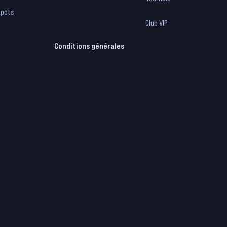
kpots
Club VIP
Conditions générales