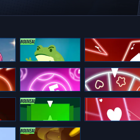
NOUVEAU
Cross The Lake
HiLo
Keno
Wheel
NOUVEAU
Slider
Blackjack
NOUVEAU
Coinflip