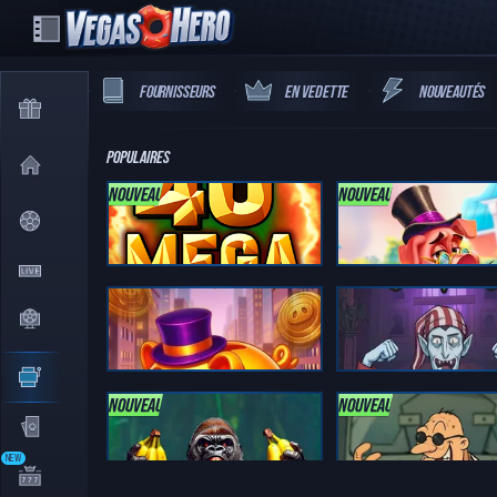
FOURNISSEURS
EN VEDETTE
NOUVEAUTÉS
POPULAIRES
NOUVEAU
NOUVEAU
40 Mega Hotfire
Crack More Piggy Banks
Piggy Billion
Sleepy Drac
NOUVEAU
NOUVEAU
Mighty Wild: Gorilla
Enriched
NEW