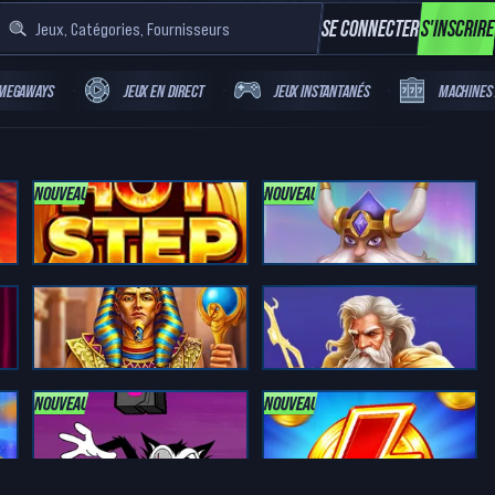
SE CONNECTER
S'INSCRIRE
Jeux, Catégories, Fournisseurs
MEGAWAYS
JEUX EN DIRECT
JEUX INSTANTANÉS
MACHINES 
NOUVEAU
NOUVEAU
Hot Step
Gemhalla Xtreme
Golden Fate 1000
Nectar of Power
NOUVEAU
NOUVEAU
Hot Ross
Thunder Coins XXL: Multicoin