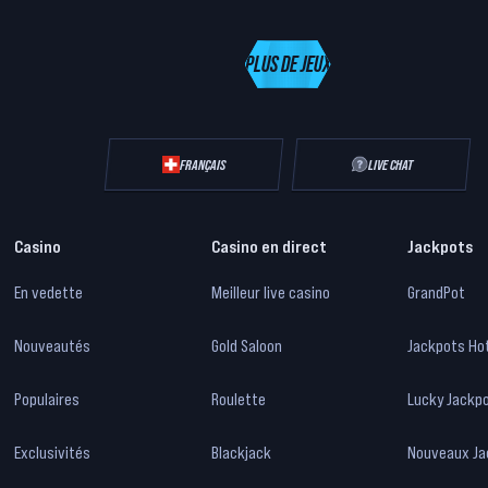
NOUVEAU
NOUVEAU
Wild Hot 40 Hold&Win
Majestic Blazing Rhino
PLUS DE JEUX
FRANÇAIS
LIVE CHAT
Casino
Casino en direct
Jackpots
En vedette
Meilleur live casino
GrandPot
Nouveautés
Gold Saloon
Jackpots Ho
Populaires
Roulette
Lucky Jackp
Exclusivités
Blackjack
Nouveaux Ja