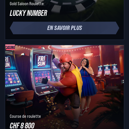
Gold Saloon Roulette:
LUCKY NUMBER
EN SAVOIR PLUS
CASINO
Course de roulette
CHF 8 800