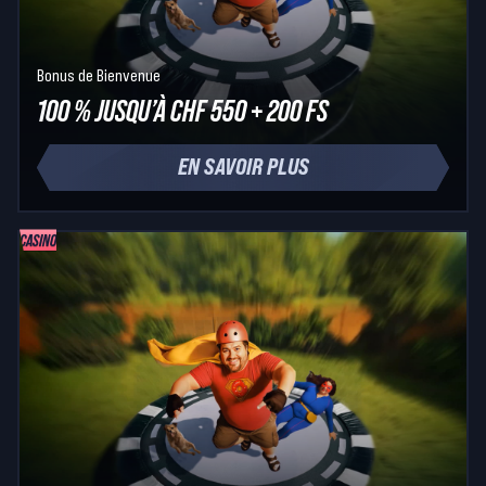
Bonus de Bienvenue
100 % JUSQU’À CHF 550 + 200 FS
EN SAVOIR PLUS
CASINO