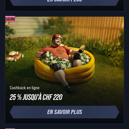
CASINO
Cashback en ligne
25 % JUSQU'À CHF 220
EN SAVOIR PLUS