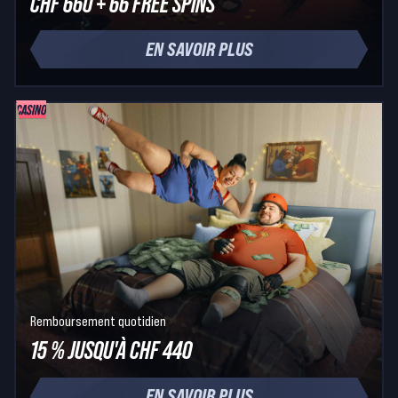
CHF 660 + 66 FREE SPINS
EN SAVOIR PLUS
CASINO
Remboursement quotidien
15 % JUSQU'À CHF 440
EN SAVOIR PLUS