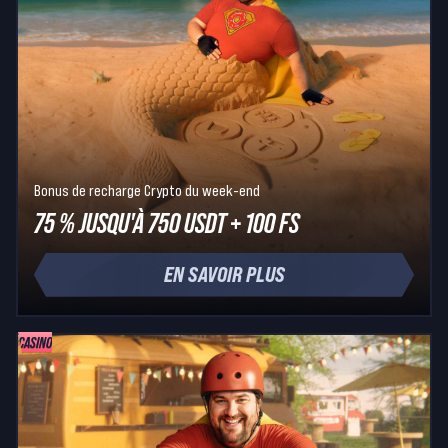
Bonus de recharge Crypto du week-end
75 % JUSQU'À 750 USDT + 100 FS
EN SAVOIR PLUS
CASINO