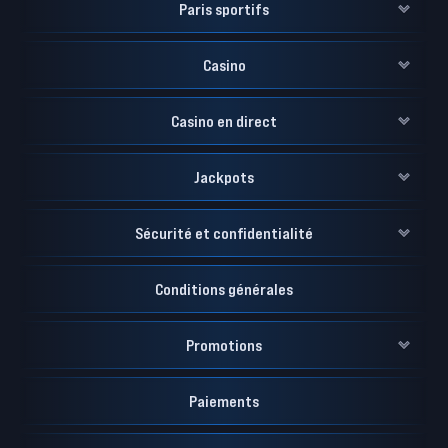
Paris sportifs
Casino
Casino en direct
Jackpots
Sécurité et confidentialité
Conditions générales
Promotions
Paiements