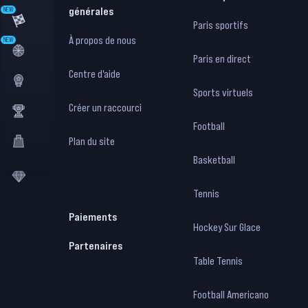
générales
NEW
Paris sportifs
À propos de nous
NEW
Paris en direct
Centre d'aide
Sports virtuels
Créer un raccourci
Football
Plan du site
Basketball
Tennis
Paiements
Hockey Sur Glace
Partenaires
Table Tennis
Football Americano