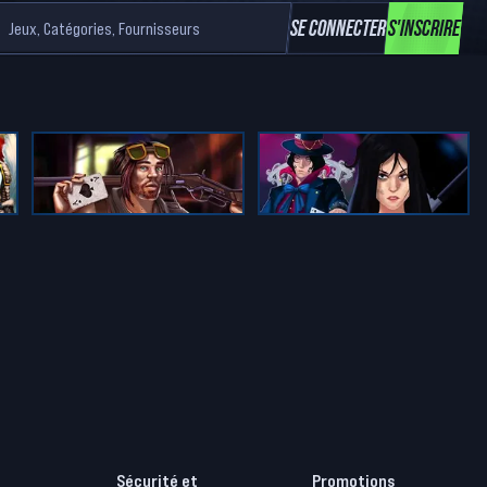
SE CONNECTER
S'INSCRIRE
Jeux, Catégories, Fournisseurs
The Armory
The Hatter’s Mad Tea Party
Sécurité et
Promotions