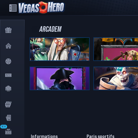
ARCADEM
Flashback Heroes: 243 Ways
Demon Academy
Tap House
Eternal Night
NEW
Informations
Paris sportifs