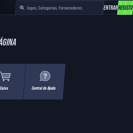
ENTRAR
REGISTO
Jogos, Categorias, Fornecedores
ÁGINA
Caixa
Central de Ajuda