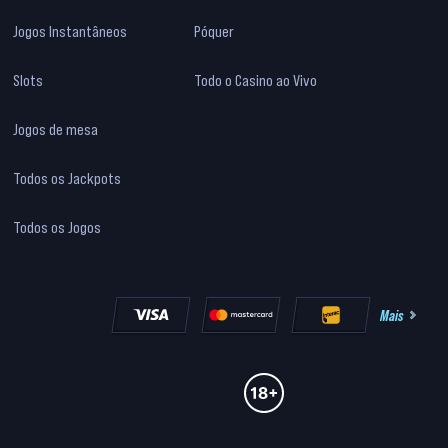
Jogos Instantâneos
Póquer
Slots
Todo o Casino ao Vivo
Jogos de mesa
Todos os Jackpots
Todos os Jogos
Mais