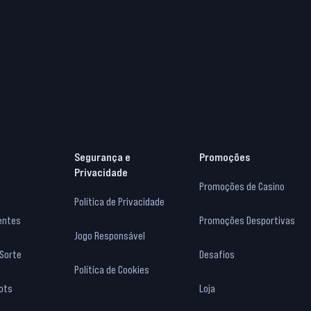
NOVO
NOVO
Zombies of Fortune
Buffalo Gold Canyon
Segurança e
Promoções
Privacidade
Promoções de Casino
Política de Privacidade
entes
Promoções Desportivas
Jogo Responsável
 Sorte
Desafios
Política de Cookies
ots
Loja