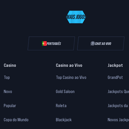
NOVO
Frutiki Bonus Party
Sticky Bandits Unchained
MAIS JOGOS
PORTUGUÊS
CHAT AO VIVO
Casino
Casino ao Vivo
Jackpot
Top
Top Casino ao Vivo
GrandPot
Novo
Gold Saloon
Jackpots Qu
Popular
Roleta
Jackpots da
Copa do Mundo
Blackjack
Novos Jackp