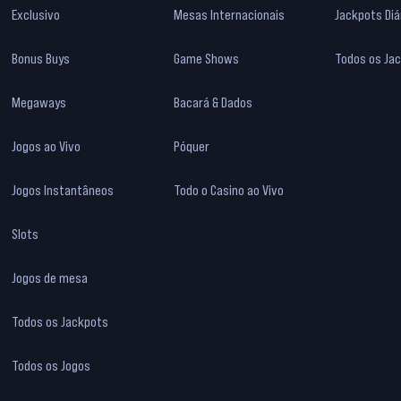
Exclusivo
Mesas Internacionais
Jackpots Diá
Bonus Buys
Game Shows
Todos os Ja
Megaways
Bacará & Dados
Jogos ao Vivo
Póquer
Jogos Instantâneos
Todo o Casino ao Vivo
Slots
Jogos de mesa
Todos os Jackpots
Todos os Jogos