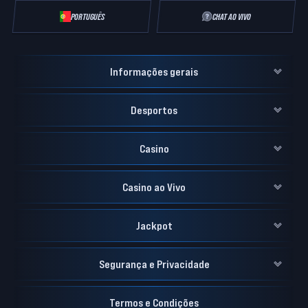
PORTUGUÊS
CHAT AO VIVO
Informações gerais
Desportos
Casino
Casino ao Vivo
Jackpot
Segurança e Privacidade
Termos e Condições