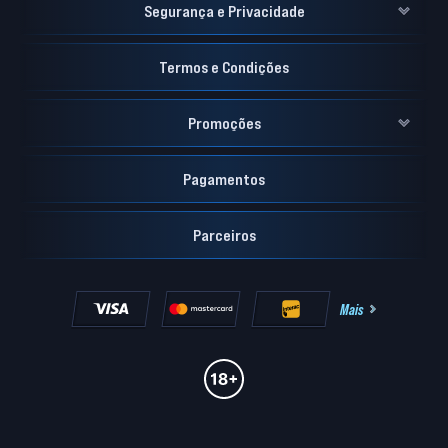
Segurança e Privacidade
Termos e Condições
Promoções
Pagamentos
Parceiros
Mais