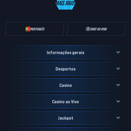
MAIS JOGOS
NOVO
NOVO
NOVO
Fire Crown
Bust the Piggy
Lightning Cash Strike
3 Million BC
PORTUGUÊS
CHAT AO VIVO
Informações gerais
Desportos
Casino
Casino ao Vivo
Jackpot