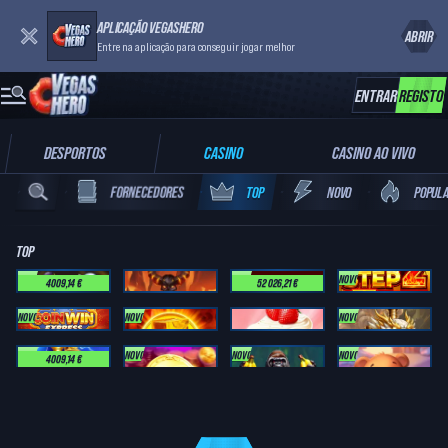
APLICAÇÃO VEGASHERO
ABRIR
Entre na aplicação para conseguir jogar melhor
ENTRAR
REGISTO
DESPORTOS
CASINO
CASINO AO VIVO
FORNECEDORES
TOP
NOVO
POPUL
TOP
NOVO
NOVO
NOVO
4009,14 €
52 026,21 €
Crack The Piggy Bank Express
Born in Hell
40 Power Hot Triple Boost Golden Coins Link
Hot Step 2 Extreme
NOVO
NOVO
NOVO
Coin Win Express: Hold the Spin
Cash Connection Golden Book of Ra
Bonbon Pop
Imperial Express Hold & Win
NOVO
NOVO
NOVO
NOVO
4009,14 €
Thunderline Express: Hold & Win
Joker Coins Unlimited Fortune
Mighty Wild: Gorilla
Xmas Drop
NOVO
NOVO
NOVO
Majestic King
Wild Hot 40 Deluxe
Flames of Hades
Regal Spins 40 Pate Link
NOVO
NOVO
Fire Blaze: Red Wizard
Pink Clovers XXXL: Hold and Win
Fortune Coins
Fire Blaze: Blue Wizard