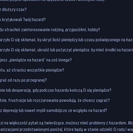
z dłuższy czas?
ek krytykowali Twój hazard?
u straciłeś zainteresowanie rodziną, przyjaciółmi, hobby?
arzyło Ci się skłamać, by ukryć ilość pieniędzy lub czasu poświęconego na ha
arzyło Ci się skłamać, ukraść lub pożyczyć pieniądze, by mieć środki na haza
jesz „pieniądze na hazard” na coś innego?
tu, aż stracisz wszystkie pieniądze?
grać od razu po przegranej?
nie lub desperację, gdy podczas hazardu kończą Ci się pieniądze?
ótnie, frustracje lub rozczarowania powodują, że chcesz zagrać?
sz depresję lub nawet myśli samobójcze ze względu na hazard?
dzi na większość pytań są twierdzące, możesz mieć problemy z hazardem. Ab
nizacjami przedstawionymi poniżej, które będą w stanie udzielić Ci rady i ws