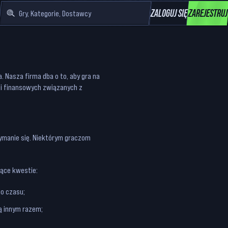
ZALOGUJ SIĘ
ZAREJESTRUJ
Gry, Kategorie, Dostawcy
 Nasza firma dba o to, aby gra na
 i finansowych związanych z
zymanie się. Niektórym graczom
jące kwestie:
go czasu;
ą innym razem;