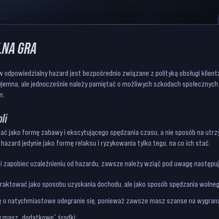
LNA GRA
odpowiedzialny hazard jest bezpośrednio związane z polityką obsługi klienta.
zyjemna, ale jednocześnie należy pamiętać o możliwych szkodach społecznych
m.
li
ać jako formę zabawy i ekscytującego spędzania czasu, a nie sposób na utr
hazard jedynie jako formę relaksu i ryzykowania tylko tego, na co ich stać.
i zapobiec uzależnieniu od hazardu, zawsze należy wziąć pod uwagę następu
traktować jako sposobu uzyskania dochodu, ale jako sposób spędzania wolne
się o natychmiastowe odegranie się, ponieważ zawsze masz szanse na wygran
dy masz „dodatkowe” środki;