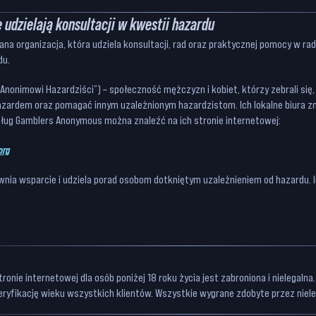
e udzielają konsultacji w kwestii hazardu
ana organizacja, która udziela konsultacji, rad oraz praktycznej pomocy w ra
du.
nonimowi Hazardziści”) – społeczność mężczyzn i kobiet, którzy zebrali się
zardem oraz pomagać innym uzależnionym hazardzistom. Ich lokalne biura zna
ług Gamblers Anonymous można znaleźć na ich stronie internetowej:
org
nia wsparcie i udziela porad osobom dotkniętym uzależnieniem od hazardu. 
ronie internetowej dla osób poniżej 18 roku życia jest zabroniona i nielegalna.
ryfikację wieku wszystkich klientów. Wszystkie wygrane zdobyte przez niel