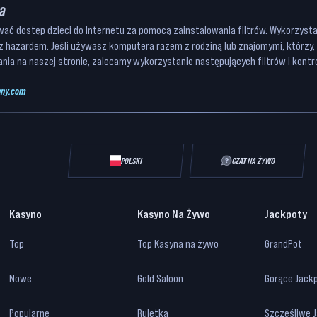
a
ać dostęp dzieci do Internetu za pomocą zainstalowania filtrów. Wykorzystan
 z hazardem. Jeśli używasz komputera razem z rodziną lub znajomymi, którzy,
iania na naszej stronie, zalecamy wykorzystanie następujących filtrów i kontrol
ny.com
POLSKI
CZAT NA ŻYWO
Kasyno
Kasyno Na Żywo
Jackpoty
Top
Top Kasyna na żywo
GrandPot
Nowe
Gold Saloon
Gorące Jack
Popularne
Ruletka
Szczęśliwe 