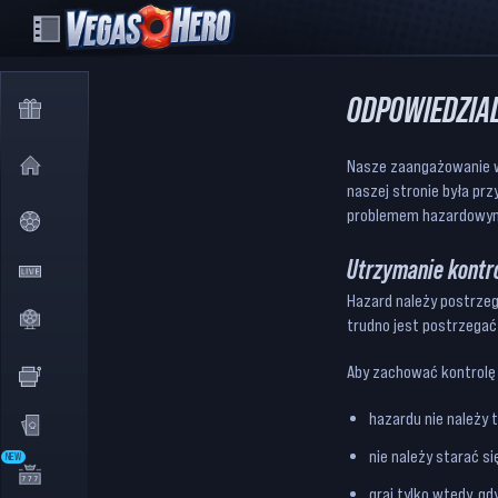
ODPOWIEDZIA
Nasze zaangażowanie w 
naszej stronie była pr
problemem hazardowy
Utrzymanie kontro
Hazard należy postrzeg
trudno jest postrzegać 
Aby zachować kontrolę 
hazardu nie należy 
nie należy starać 
NEW
graj tylko wtedy, g