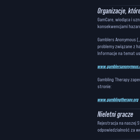
Organizacje, któr
GamCare, wiodąca i uzn
konsekwencjami hazar
Gamblers Anonymous („A
problemy związane z ha
Informacje na temat us
www.gamblersanonymous.
Gambling Therapy zapew
stronie:
www.gamblingtherapy.org
Nieletni gracze
Rejestracja na naszej St
odpowiedzialność za we