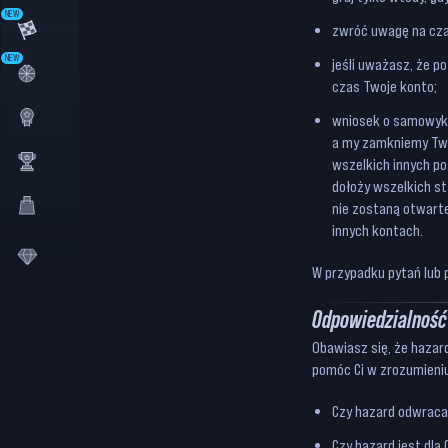
NEW
zwróć uwagę na cza
NEW
jeśli uważasz, że p
czas Twoje konto;
wniosek o samowykl
a my zamkniemy Twoj
wszelkich innych p
dołoży wszelkich st
nie zostaną otwarte
innych kontach.
W przypadku pytań lub 
Odpowiedzialność
Obawiasz się, że hazar
pomóc Ci w zrozumieni
Czy hazard odwraca
Czy hazard jest dla