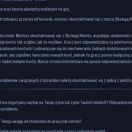
s oraz kwotę pieniędzy wydanych na grę;
otrzebujesz przerwy od hazardu, możesz skontaktować się z naszą Obsługą K
uczenie: Możesz skontaktować się z Obsługą Klienta, wysyłając wiadomość 
e konto tak szybko, jak to możliwe. Gracz jest odpowiedzialny za poinformo
osiadanych kontach i zobowiązuje się do nieotwierania żadnych dodatkowych 
arań, aby zapobiec tworzeniu nowych kont, jednak to gracz ponosi wyłączną 
 żadne kolejne konta. Nasza strona internetowa nie ponosi odpowiedzialnośc
problemów związanych z hazardem należy skontaktować się z jedną z poniższ
d ma negatywny wpływ na Twoje życie lub życie Twoich bliskich? Odpowiedzen
u problemu.
 Twoją uwagę od chodzenia do pracy lub szkoły?
 Ciebie jedynie sposobem na spędzanie czasu i uniknięcie nudy?