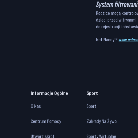
System filtrowani
Rodzice mogą kontrolow
dzieci przed witrynami
do rejestracji i obstaw
Net Nanny™
www.netnan
Informacje Ogólne
Sport
O Nas
Sport
Centrum Pomocy
Zakłady Na Żywo
Utwórz skrót
Sporty Wirtualne