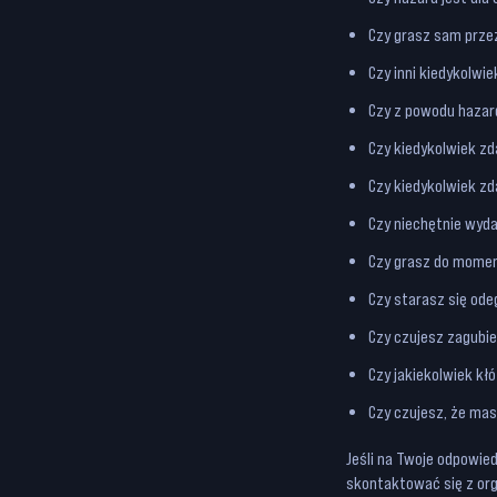
Czy grasz sam prze
Czy inni kiedykolwi
Czy z powodu hazard
Czy kiedykolwiek zd
Czy kiedykolwiek zd
Czy niechętnie wyda
Czy grasz do momen
Czy starasz się ode
Czy czujesz zagubie
Czy jakiekolwiek kł
Czy czujesz, że ma
Jeśli na Twoje odpowie
skontaktować się z orga