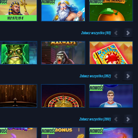
WOŚĆ
NOWOŚĆ
NOWOŚĆ
r Of The North x1000
3 Lightning Blitz
Magic Fruit$: Oranges
102 973,19 €
Zobacz wszystko (95)
e! Megaways
Legacy of Kong Maxways
Book of Gems Megaways
Zobacz wszystko (282)
NOWOŚĆ
ay Roulette
European Roulette
Penalty Roulette
Zobacz wszystko (200)
WOŚĆ
NOWOŚĆ
NOWOŚĆ
y Ducky
Chicken Road Bonus
Orbital Rush