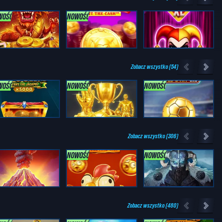
WOŚĆ
NOWOŚĆ
gon Pots
Joker Coins Unlimited Fortune
Joker Streak XL: Hold and Win
Zobacz wszystko (54)
WOŚĆ
NOWOŚĆ
NOWOŚĆ
ins x5000 Score the Jackpot
Penalty Nations Cup
Kickoff Kings - Hold & Hit 3x3
Zobacz wszystko (306)
NOWOŚĆ
NOWOŚĆ
Spark
Chicken Coin
Stormforged
Zobacz wszystko (480)