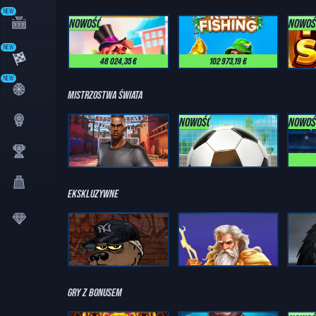
NEW
NOWOŚĆ
NOWOŚ
Crack More Piggy Banks
100 Golden Coins: Reel Fishing
Hot Step
NEW
48 024,35 €
102 973,19 €
NEW
MISTRZOSTWA ŚWIATA
NOWOŚĆ
NOWOŚ
Penalty - From the Streets
Penalty Unlimited
Trophy Ru
EKSKLUZYWNE
Trap Tower
Nectar of Power
Crown of
GRY Z BONUSEM