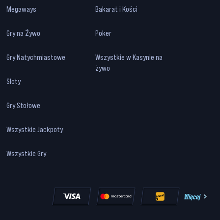
Megaways
Bakarat i Kości
Gry na Żywo
Poker
Gry Natychmiastowe
Wszystkie w Kasynie na
żywo
Sloty
Gry Stołowe
Wszystkie Jackpoty
Wszystkie Gry
Więcej