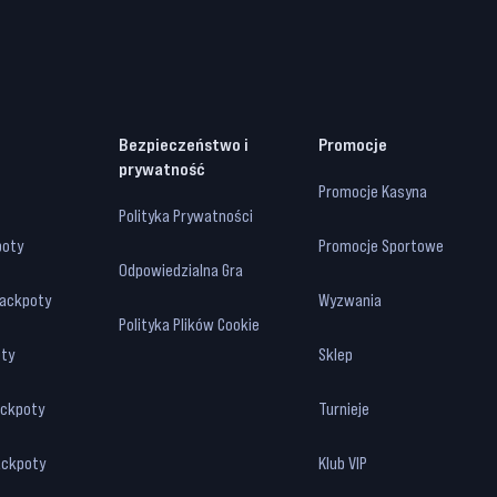
Bezpieczeństwo i
Promocje
prywatność
Promocje Kasyna
Polityka Prywatności
poty
Promocje Sportowe
Odpowiedzialna Gra
Jackpoty
Wyzwania
Polityka Plików Cookie
ty
Sklep
ackpoty
Turnieje
ackpoty
Klub VIP