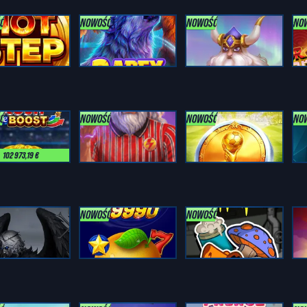
Ć
NOWOŚĆ
NOWOŚĆ
NO
3 Apex Treasures
Gemhalla Xtreme
4 Dra
Ć
NOWOŚĆ
NOWOŚĆ
NO
sh Triple Boost
3 Gods Of Goalympus
Fortune Coins 2
16 Co
102 973,19 €
NOWOŚĆ
NOWOŚĆ
 the Undying
Wild Cash x9990
Octo Attack
Coin 