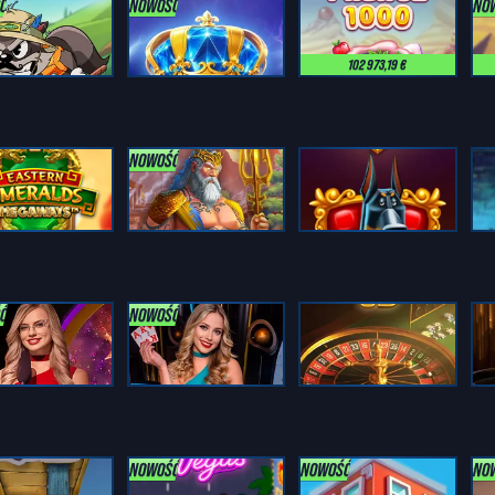
Ć
NOWOŚĆ
NO
rman
Royal Strike
Candy Palace 1000
Vizie
102 973,19 €
NOWOŚĆ
Emeralds Megaways
Gods of Olympus III Megaways
Dogmasons MegaWOOF
Aliv
Ć
NOWOŚĆ
oulette
Gravity Blackjack
American Roulette 3D
Bomb
NOWOŚĆ
NOWOŚĆ
NO
sh
Chicken Road Vegas
MegaBlock
Luck