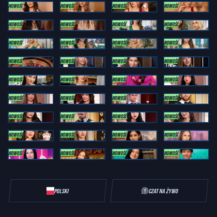
NOWOŚĆ
NOWOŚĆ
NOWOŚĆ
NOWOŚĆ
Shangrila Baccarat 7
Shangrila Baccarat 8
Tao Yuan Baccarat 3
Sic Bo
NOWOŚĆ
NOWOŚĆ
NOWOŚĆ
NOWOŚĆ
Andar Bahar
Andar Bahar x5000
Monaco Blackjack 2
Monaco VIP Blackjack 6
NOWOŚĆ
NOWOŚĆ
NOWOŚĆ
NOWOŚĆ
Monaco Blackjack 3
Monaco Blackjack 4
Monaco Blackjack 5
Monaco Blackjack 1
NOWOŚĆ
NOWOŚĆ
NOWOŚĆ
NOWOŚĆ
Venice Instant Roulette
Le Rouge Blackjack 3
Le Rouge Blackjack 1
Le Rouge Blackjack 2
NOWOŚĆ
NOWOŚĆ
NOWOŚĆ
NOWOŚĆ
Private Symphony Blackjack 1
Private Symphony Blackjack 2
XBall
Luxe Blackjack 2
NOWOŚĆ
NOWOŚĆ
NOWOŚĆ
NOWOŚĆ
Luxe Blackjack 4
Luxe Blackjack 3
Luxe Blackjack 1
Royal Blackjack 8
NOWOŚĆ
NOWOŚĆ
NOWOŚĆ
NOWOŚĆ
Luxe Blackjack 9
Royal Blackjack 5
Luxe Blackjack 7
Luxe Blackjack 8
NOWOŚĆ
NOWOŚĆ
NOWOŚĆ
NOWOŚĆ
Royal Private Blackjack 6
Royal Private Blackjack 7
Tao Yuan Instant Baccarat
Sky Jumper
NOWOŚĆ
NOWOŚĆ
NOWOŚĆ
NOWOŚĆ
Rock Paper Scissors
Opera Roulette
Aqua VIP Blackjack 1
Aqua VIP Blackjack 3
POLSKI
CZAT NA ŻYWO