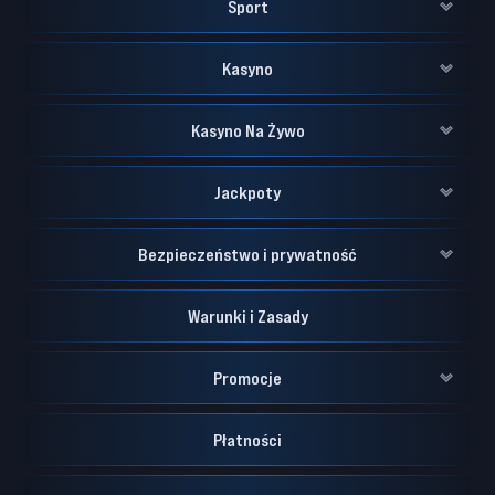
Sport
Kasyno
Kasyno Na Żywo
Jackpoty
Bezpieczeństwo i prywatność
Warunki i Zasady
Promocje
Płatności