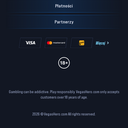
Płatności
Partnerzy
Więcej
Gambling can be addictive. Play responsibly. VegasHero.com only accepts
customers over 18 years of age.
2026 © VegasHero.com All rights reserved.