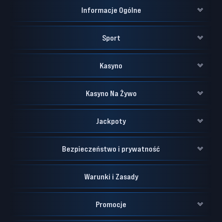
Informacje Ogólne
Sport
Kasyno
Kasyno Na Żywo
Jackpoty
Bezpieczeństwo i prywatność
Warunki i Zasady
Promocje