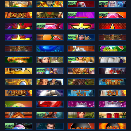
NOWOŚĆ
NOWOŚĆ
Books and Pearls Respins of Amun-Re
Books & Temples
Book of Madness 2
Crystal Ball Deluxe
NOWOŚĆ
NOWOŚĆ
Ramses Book RHFP
Duck Shooter
Multi Machine
5 Ember Wilds
NOWOŚĆ
5 Flaring Fruits
20 Ember Wilds
20 Flaring Fruits
40 Finest XXL
NOWOŚĆ
50 Flaring Fruits
100 Flaring Fruits
Alexandria Fire
Ancient Riches Casino
Ancient Riches RHFP
Atlantic Wilds
Aura of Jupiter CCS
Back to the Fruits
NOWOŚĆ
Back to the Fruits Respins of Amun Re
Beautiful Nature
Beer Party
Black Beauty
NOWOŚĆ
Book of Crazy Chicken GDN
Book of Elements
Book of Juno
Book of Madness Respins of Amun-Re
Book of Oasis
Book of Romeo and Julia GDN
Books & Bounties
Books & Bulls GDN
Books & Bulls RHFP
Books & Pearls
Crystal Ball GDN
Crystal Ball RHFP
Crystal Burst XXL
Crystal Strike
Cutie Cat
Cutie Cat CCS
NOWOŚĆ
Disc of Athena
Divine Fire
Dragon of the Princess
Duck Shooter CCS
NOWOŚĆ
Egg Hustler
Expanding Fireworks
Explodiac
Explodiac RHFP