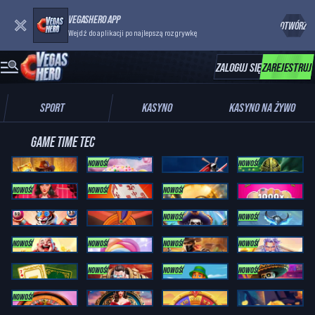
VEGASHERO APP
OTWÓRZ
Wejdź do aplikacji po najlepszą rozgrywkę
ZALOGUJ SIĘ
ZAREJESTRUJ
SPORT
KASYNO
KASYNO NA ŻYWO
GAME TIME TEC
NOWOŚĆ
NOWOŚĆ
3 Books Of Ancient Treasure (Hold and Win)
Sweet Big Box Bonanza
Aviatron
Celtic Bash
NOWOŚĆ
NOWOŚĆ
NOWOŚĆ
Blackjack Premium
Mahjong Fortune
Golden Kick
Spin Top
NOWOŚĆ
NOWOŚĆ
Fortune Bingo Tiger
Chausar 10 Up 10 Down
Underwater Mafia
Vikings Thunder
NOWOŚĆ
NOWOŚĆ
NOWOŚĆ
NOWOŚĆ
Fortune Avengers
Sugar Love Sugar Meter
Saga of the Cowboy
Glory of Olympus Unlocked
NOWOŚĆ
NOWOŚĆ
NOWOŚĆ
HI-LO
Infinity Treasure
Fishmonger's Frenzy
Sombrero Cabron
NOWOŚĆ
European Roulette Extra Pay
Baccarat
Fortune Jewels
Gold Mine Hunter