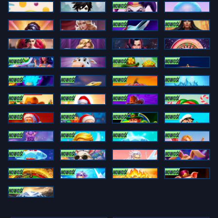
NOWOŚĆ
Bounce Party Plinko
Chimon
Joker Gems Hot Meter
Balloon Burst
NOWOŚĆ
NOWOŚĆ
Joker Magic
Under 7 over 7
Jet Crash
Cleopatra Golden Necklace
Andar Bahar
Hold and flip poker frenzy
Victory Card
Pink Roulette
NOWOŚĆ
NOWOŚĆ
NOWOŚĆ
Bingo Genie
Jogo Do Bicho
Lucky Clover
American Roulette
NOWOŚĆ
NOWOŚĆ
NOWOŚĆ
NOWOŚĆ
Spooky Pumpy Mines
Air Gold (Miles Jackpot)
Pumpy Halloween (Hold & win)
4 Bells Fire (Hold and Win)
NOWOŚĆ
NOWOŚĆ
NOWOŚĆ
NOWOŚĆ
Cowboy Panda (Hold and Win)
Glory of Olympus (Xmas)
Badge of Ra (Hold and Win)
Sugar Love (Christmas Candies)
NOWOŚĆ
NOWOŚĆ
NOWOŚĆ
NOWOŚĆ
Santa’s Christmas Bells (Hold and Win)
Xmas Bells Scratch Card
Lucky Fortune Card
Fishmonger's Frenzy Triple Catch (Hold and Win)
NOWOŚĆ
NOWOŚĆ
NOWOŚĆ
NOWOŚĆ
Genie 3 Wishes (Hold and Win)
Mini Trump Scratch Card
Juicy Jewels (Hold and Ladder Riches)
Cupid Cash Card
NOWOŚĆ
NOWOŚĆ
NOWOŚĆ
Joker Jewels Magic Card
Rich Bunny Party Card
Glory of Olympus (Zeus Hold and Conquer)
Bad Bunny's Notorious Eggs (Hold and Win)
NOWOŚĆ
NOWOŚĆ
NOWOŚĆ
NOWOŚĆ
Chicken Barnyard Rush
Glory of Olympus (Coin Strike)
Big Bells Fire (Hold and Win)
8 Coins Rampage
NOWOŚĆ
Lightning Diamond VIP