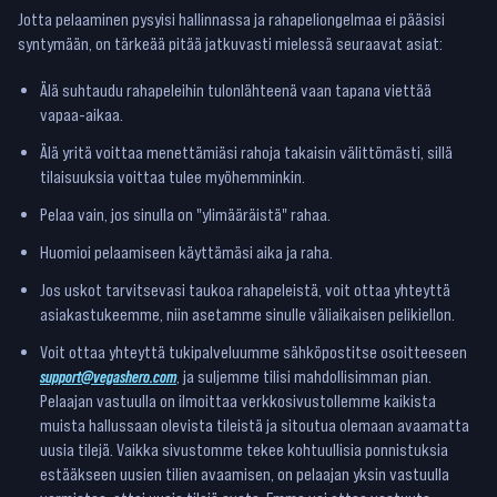
Jotta pelaaminen pysyisi hallinnassa ja rahapeliongelmaa ei pääsisi
syntymään, on tärkeää pitää jatkuvasti mielessä seuraavat asiat:
Älä suhtaudu rahapeleihin tulonlähteenä vaan tapana viettää
vapaa-aikaa.
Älä yritä voittaa menettämiäsi rahoja takaisin välittömästi, sillä
tilaisuuksia voittaa tulee myöhemminkin.
Pelaa vain, jos sinulla on "ylimääräistä" rahaa.
Huomioi pelaamiseen käyttämäsi aika ja raha.
Jos uskot tarvitsevasi taukoa rahapeleistä, voit ottaa yhteyttä
asiakastukeemme, niin asetamme sinulle väliaikaisen pelikiellon.
Voit ottaa yhteyttä tukipalveluumme sähköpostitse osoitteeseen
support@vegashero.com
, ja suljemme tilisi mahdollisimman pian.
Pelaajan vastuulla on ilmoittaa verkkosivustollemme kaikista
muista hallussaan olevista tileistä ja sitoutua olemaan avaamatta
uusia tilejä. Vaikka sivustomme tekee kohtuullisia ponnistuksia
estääkseen uusien tilien avaamisen, on pelaajan yksin vastuulla