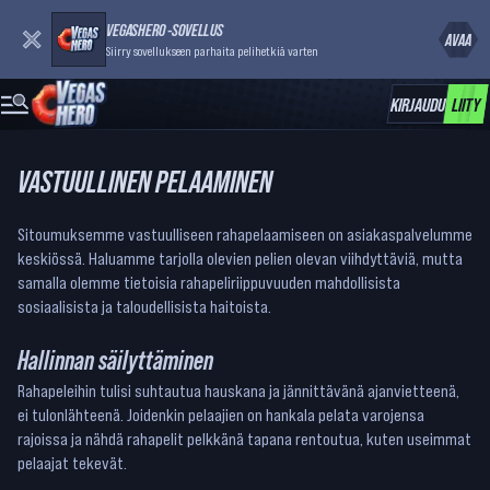
VEGASHERO -SOVELLUS
AVAA
Siirry sovellukseen parhaita pelihetkiä varten
KIRJAUDU
LIITY
VASTUULLINEN PELAAMINEN
Sitoumuksemme vastuulliseen rahapelaamiseen on asiakaspalvelumme
keskiössä. Haluamme tarjolla olevien pelien olevan viihdyttäviä, mutta
samalla olemme tietoisia rahapeliriippuvuuden mahdollisista
sosiaalisista ja taloudellisista haitoista.
Hallinnan säilyttäminen
Rahapeleihin tulisi suhtautua hauskana ja jännittävänä ajanvietteenä,
ei tulonlähteenä. Joidenkin pelaajien on hankala pelata varojensa
rajoissa ja nähdä rahapelit pelkkänä tapana rentoutua, kuten useimmat
pelaajat tekevät.