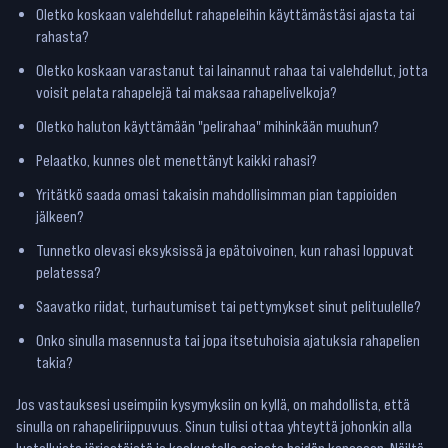
Oletko koskaan valehdellut rahapeleihin käyttämästäsi ajasta tai
rahasta?
Oletko koskaan varastanut tai lainannut rahaa tai valehdellut, jotta
voisit pelata rahapelejä tai maksaa rahapelivelkoja?
Oletko haluton käyttämään "pelirahaa" mihinkään muuhun?
Pelaatko, kunnes olet menettänyt kaikki rahasi?
Yritätkö saada omasi takaisin mahdollisimman pian tappioiden
jälkeen?
Tunnetko olevasi eksyksissä ja epätoivoinen, kun rahasi loppuvat
pelatessa?
Saavatko riidat, turhautumiset tai pettymykset sinut pelituulelle?
Onko sinulla masennusta tai jopa itsetuhoisia ajatuksia rahapelien
takia?
Jos vastauksesi useimpiin kysymyksiin on kyllä, on mahdollista, että
sinulla on rahapeliriippuvuus. Sinun tulisi ottaa yhteyttä johonkin alla