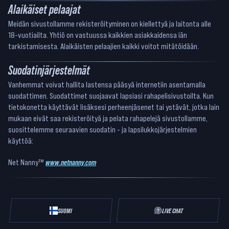
Alaikäiset pelaajat
Meidän sivustollamme rekisteröityminen on kiellettyä ja laitonta alle
18-vuotiailta. Yhtiö on vastuussa kaikkien asiakkaidensa iän
tarkistamisesta. Alaikäisten pelaajien kaikki voitot mitätöidään.
Suodatinjärjestelmät
Vanhemmat voivat hallita lastensa pääsyä internetiin asentamalla
suodattimen. Suodattimet suojaavat lapsiasi rahapelisivustoilta. Kun
tietokonetta käyttävät lisäksesi perheenjäsenet tai ystävät, jotka lain
mukaan eivät saa rekisteröityä ja pelata rahapelejä sivustollamme,
suosittelemme seuraavien suodatin - ja lapsilukkojärjestelmien
käyttöä:
Net Nanny™
www.netnanny.com
SUOMI
LIVE CHAT