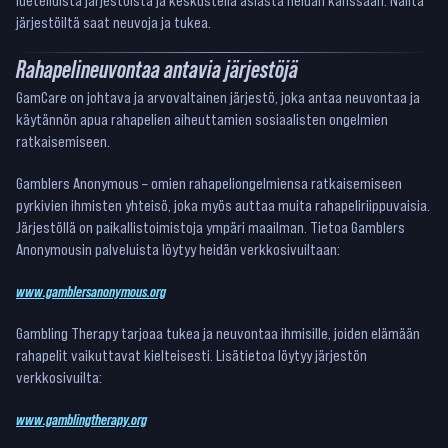
luetelluista järjestöistä ja keskustella asiasta heidän kanssaan. Näiltä
järjestöiltä saat neuvoja ja tukea.
Rahapelineuvontaa antavia järjestöjä
GamCare on johtava ja arvovaltainen järjestö, joka antaa neuvontaa ja
käytännön apua rahapelien aiheuttamien sosiaalisten ongelmien
ratkaisemiseen.
Gamblers Anonymous – omien rahapeliongelmiensa ratkaisemiseen
pyrkivien ihmisten yhteisö, joka myös auttaa muita rahapeliriippuvaisia.
Järjestöllä on paikallistoimistoja ympäri maailman. Tietoa Gamblers
Anonymousin palveluista löytyy heidän verkkosivuiltaan:
www.gamblersanonymous.org
Gambling Therapy tarjoaa tukea ja neuvontaa ihmisille, joiden elämään
rahapelit vaikuttavat kielteisesti. Lisätietoa löytyy järjestön
verkkosivuilta:
www.gamblingtherapy.org