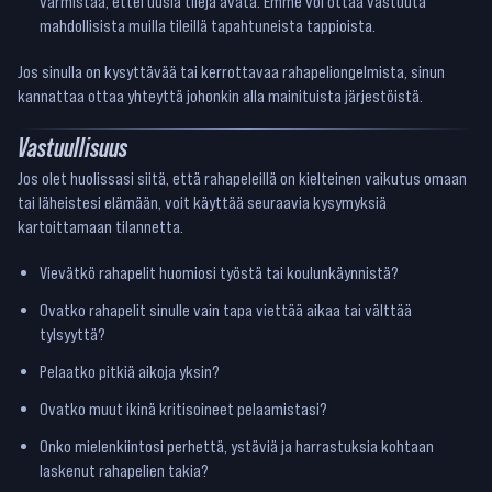
varmistaa, ettei uusia tilejä avata. Emme voi ottaa vastuuta
mahdollisista muilla tileillä tapahtuneista tappioista.
Jos sinulla on kysyttävää tai kerrottavaa rahapeliongelmista, sinun
kannattaa ottaa yhteyttä johonkin alla mainituista järjestöistä.
Vastuullisuus
Jos olet huolissasi siitä, että rahapeleillä on kielteinen vaikutus omaan
tai läheistesi elämään, voit käyttää seuraavia kysymyksiä
kartoittamaan tilannetta.
Vievätkö rahapelit huomiosi työstä tai koulunkäynnistä?
Ovatko rahapelit sinulle vain tapa viettää aikaa tai välttää
tylsyyttä?
Pelaatko pitkiä aikoja yksin?
Ovatko muut ikinä kritisoineet pelaamistasi?
Onko mielenkiintosi perhettä, ystäviä ja harrastuksia kohtaan
laskenut rahapelien takia?