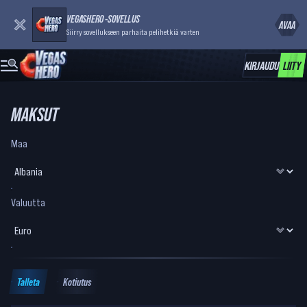
VEGASHERO -SOVELLUS
AVAA
Siirry sovellukseen parhaita pelihetkiä varten
KIRJAUDU
LIITY
MAKSUT
Maa
Valuutta
Talleta
Kotiutus