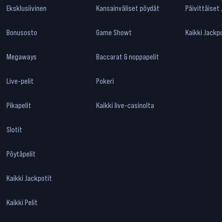
Eksklusiivinen
Kansainväliset pöydät
Päivittäiset
Bonusosto
Game Showt
Kaikki Jackp
Megaways
Baccarat & noppapelit
Live-pelit
Pokeri
Pikapelit
Kaikki live-casinolta
Slotit
Pöytäpelit
Kaikki Jackpotit
Kaikki Pelit