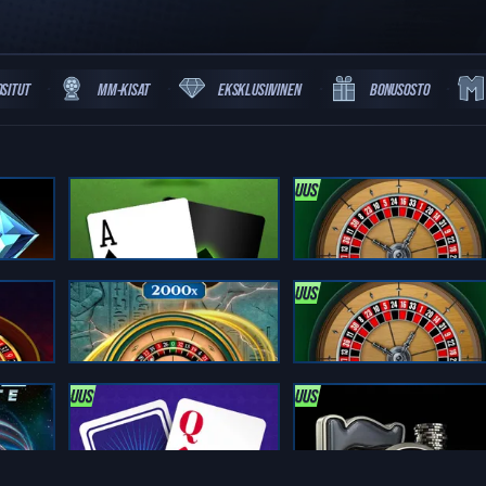
OSITUT
MM-KISAT
EKSKLUSIIVINEN
BONUSOSTO
UUSI
BlackJack Lucky Sevens
Virtual Roulette Phenom x72
UUSI
Virtual Eye of Ra Roulette 2000x
Virtual Roulette Phenom x120
UUSI
UUSI
Video Poker
Titan roulette deluxe