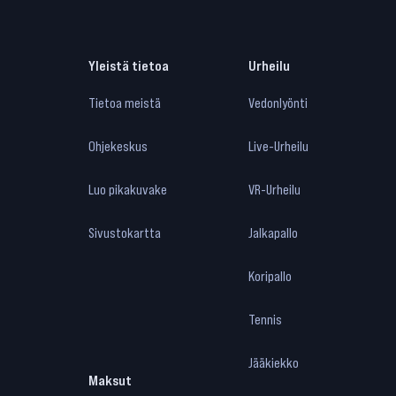
Yleistä tietoa
Urheilu
Tietoa meistä
Vedonlyönti
Ohjekeskus
Live-Urheilu
Luo pikakuvake
VR-Urheilu
Sivustokartta
Jalkapallo
Koripallo
Tennis
Jääkiekko
Maksut