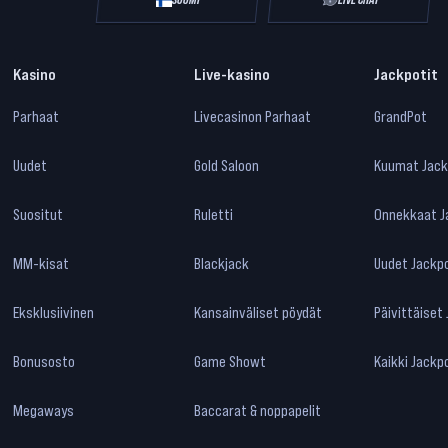
Kasino
Live-kasino
Jackpotit
Parhaat
Livecasinon Parhaat
GrandPot
Uudet
Gold Saloon
Kuumat Jack
Suositut
Ruletti
Onnekkaat J
MM-kisat
Blackjack
Uudet Jackpo
Eksklusiivinen
Kansainväliset pöydät
Päivittäiset
Bonusosto
Game Showt
Kaikki Jackp
Megaways
Baccarat & noppapelit