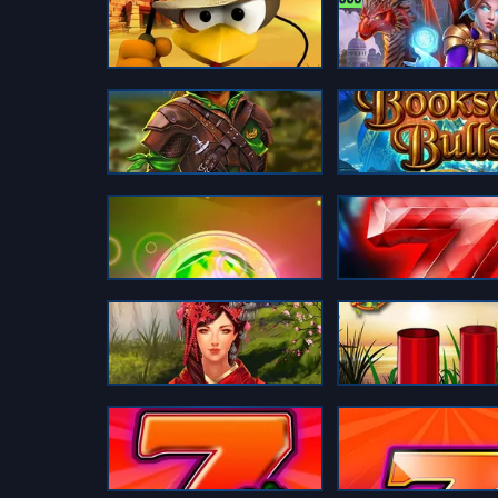
Book of Crazy Chicken GDN
Book of Elements
Books & Bounties
Books & Bulls GDN
Crystal Burst XXL
Crystal Strike
Dragon of the Princess
Duck Shooter CCS
Fancy Fruits CCS
Fancy Fruits Deluxe