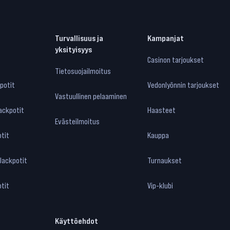
Turvallisuus ja
Kampanjat
yksityisyys
Casinon tarjoukset
Tietosuojailmoitus
potit
Vedonlyönnin tarjoukset
Vastuullinen pelaaminen
ackpotit
Haasteet
Evästeilmoitus
tit
Kauppa
 Jackpotit
Turnaukset
otit
Vip-klubi
Käyttöehdot