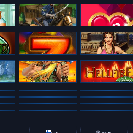
Fort Brave
Fruit Love
Fruit Rush
Gates of Persia
Great Warrior
Hellfire
SUOMI
LIVE CHAT