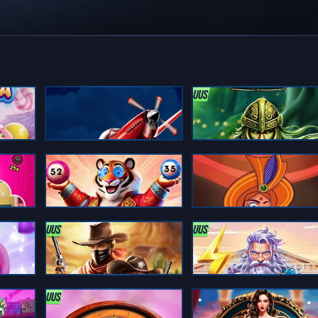
UUSI
Aviatron
Celtic Bash
Fortune Bingo Tiger
Chausar 10 Up 10 Down
UUSI
UUSI
Saga of the Cowboy
Glory of Olympus Unlocked
UUSI
European Roulette Extra Pay
Baccarat