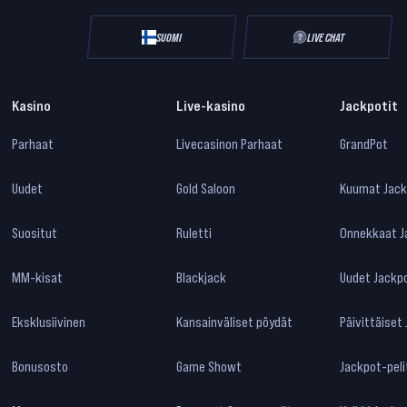
SUOMI
LIVE CHAT
Kasino
Live-kasino
Jackpotit
Parhaat
Livecasinon Parhaat
GrandPot
Uudet
Gold Saloon
Kuumat Jack
Suositut
Ruletti
Onnekkaat J
MM-kisat
Blackjack
Uudet Jackpo
Eksklusiivinen
Kansainväliset pöydät
Päivittäiset
Bonusosto
Game Showt
Jackpot-peli