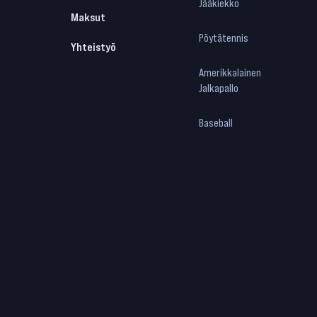
Jääkiekko
Maksut
Pöytätennis
Yhteistyö
Amerikkalainen
Jalkapallo
Baseball