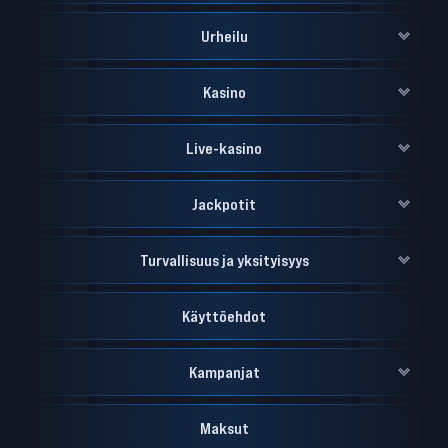
Urheilu
Kasino
Live-kasino
Jackpotit
Turvallisuus ja yksityisyys
Käyttöehdot
Kampanjat
Maksut