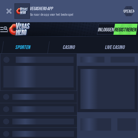
VEGASHERO-APP
OPENEN
Ga naar de app voor het beste spel
INLOGGEN
REGISTREREN
SPORTEN
CASINO
LIVE CASINO