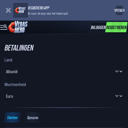
VEGASHERO-APP
OPENEN
Ga naar de app voor het beste spel
INLOGGEN
REGISTREREN
BETALINGEN
Land
Munteenheid
Storten
Opname