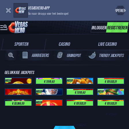
VEGASHERO-APP
OPENEN
Ga naar de app voor het beste spel
INLOGGEN
REGISTREREN
SPORTEN
CASINO
LIVE CASINO
AANBIEDERS
GRANDPOT
TRENDY JACKPOTS
GELUKKIGE JACKPOTS
NIEUW
NIEUW
NIEUW
€ 7.015,63
€ 131.522,21
Hot Slot: Diamond Coins
Super Cash Boost: Hold & Win
Mad Hit Gold
Toad Super Pot
NIEUW
NIEUW
NIEUW
€ 7.015,63
Epic Crown 10 Booster
Zeus Unchained - Hold & Hit
Crack & Smash The Piggy Bank
Lucky Patrick Coins: Hold & Win
NIEUW
€ 33.366,55
€ 131.522,21
€ 131.522,21
Piggy Riches Megaways
10 Sparkling Crown 2
Hot Deco Super Pot
Dice Deco Super Pot
NIEUW
€ 7.015,63
Cowboy Panda (Hold and Win)
Buffalo Trail
16 Coins
5 Star Coins: Hold & Win
NIEUW
NIEUW
NIEUW
€ 33.366,55
40 Super Hot
Fire Chilli
Zeus Lightning MegaWays
Ghostlight Manor