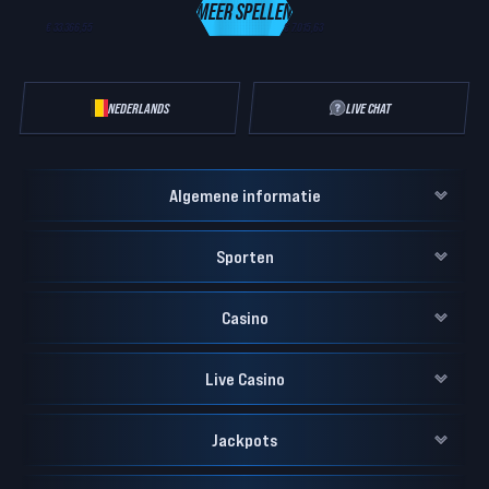
MEER SPELLEN
NIEUW
NIEUW
NIEUW
€ 33.366,55
€ 7.015,63
Bloody Murder
Lucky Clover
Lucky Seven Spin
Boo!nanza
NEDERLANDS
LIVE CHAT
Algemene informatie
Sporten
Casino
Live Casino
Jackpots