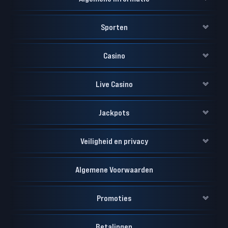
Sporten
Casino
Live Casino
Jackpots
Veiligheid en privacy
Algemene Voorwaarden
Promoties
Betalingen