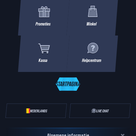
Promoties
Winkel
Kassa
Helpcentrum
STARTPAGINA
NEDERLANDS
LIVE CHAT
Algemene informatie