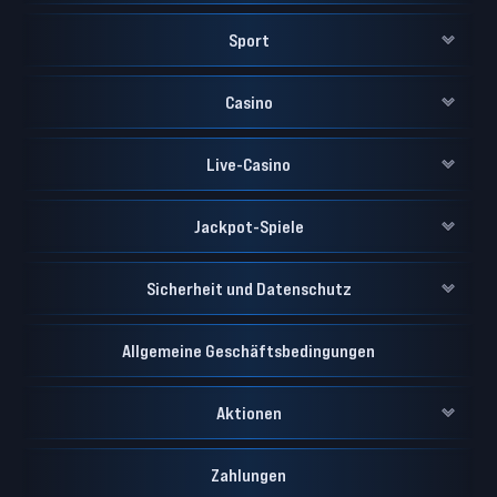
Sport
Casino
Live-Casino
Jackpot-Spiele
Sicherheit und Datenschutz
Allgemeine Geschäftsbedingungen
Aktionen
Zahlungen