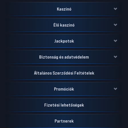
Kaszinó
Élő kaszinó
Jackpotok
Biztonság és adatvédelem
Általános Szerződési Feltételek
Promóciók
Fizetési lehetőségek
Partnerek