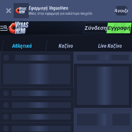
Εφαρμογή VegasHero
Άνοιξε
Μπες στην εφαρμογή για καλύτερο παιχνίδι
Σύνδεση
Εγγραφή
Αθλητικά
Καζίνο
Live Καζίνο