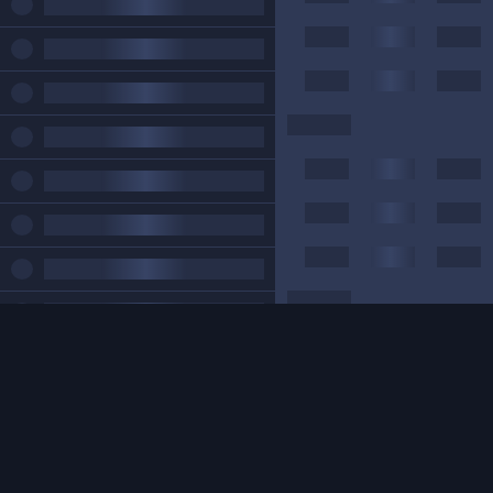
Αθλητικό Στοίχημα στο Vegashero
Φώτα, κάμερα και δράση αθλητικού στοιχήματος! Στο Vegashero, μπορείς να
στοιχηματίσεις στο καζίνο και να απολαύσεις θρυλικό online στοίχημα.
Προσφέρουμε αγορές από όλο τον κόσμο, ώστε να μπορείς να στοιχηματίσεις
εύκολα σε τοπικά και διεθνή πρωταθλήματα.
Εμφάνιση περισσότερων
Όσον αφορά τα αθλητικά στοιχήματα, το πρακτορείο μας προσφέρει όλα τα
δημοφιλή αθλήματα, όπως ποδόσφαιρο και τένις, ειδικά αθλήματα, εικονικά,
ζωντανά, esports και πολλά άλλα! Στο Vegashero, μπορείς να απολαύσεις τα
αθλητικά στοιχήματα στο έπακρο.