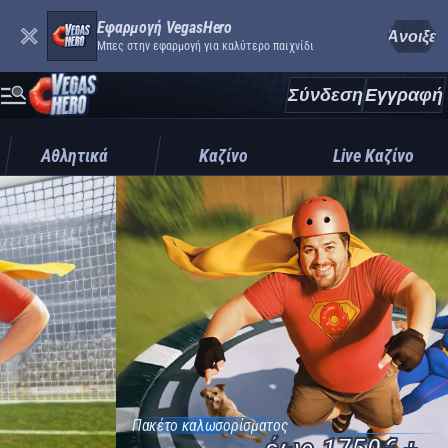
Εφαρμογή VegasHero
Άνοιξε
Μπες στην εφαρμογή για καλύτερο παιχνίδι
Σύνδεση
Εγγραφή
Αθλητικά
Καζίνο
Live Καζίνο
Πακέτο καλωσορίσματος