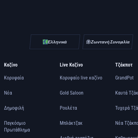
Ελληνικά
Ζωντανή Συνομιλία
Καζίνο
Live Καζίνο
Τζάκποτ
Κορυφαία
Κορυφαίο live καζίνο
GrandPot
Νέα
Gold Saloon
Καυτά Τζά
Δημοφιλή
Ρουλέτα
Τυχερά Τζ
Παγκόσμιο
Μπλάκτζακ
Νέα Τζάκπ
Πρωτάθλημα