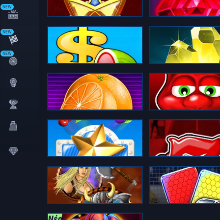
NEW
NEW
Simply the Best 81
Ultimate Crystals
NEW
Simply Hot 40
Ring of Fire XL
Ice Bar 27
Retro Wheels
Vikings
Football on Fire
Nέο