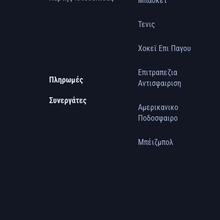
Μπάσκετ
Τενις
Χοκεϊ Επι Παγου
Επιτραπεζια
Πληρωμές
Αντισφαιριση
Συνεργάτες
Αμερικανικο
Ποδοσφαιρο
Μπέιζμπολ