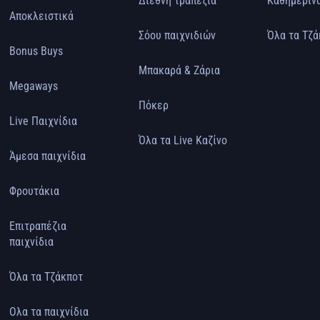
Διεθνή τραπέζια
Καθημεριν
Αποκλειστικά
Σόου παιχνιδιών
Όλα τα Τζά
Bonus Buys
Μπακαρά & Ζάρια
Megaways
Πόκερ
Live Παιχνίδια
Όλα τα Live Καζίνο
Άμεσα παιχνίδια
Φρουτάκια
Επιτραπέζια
παιχνίδια
Όλα τα Τζάκποτ
Ολα τα παιχνίδια