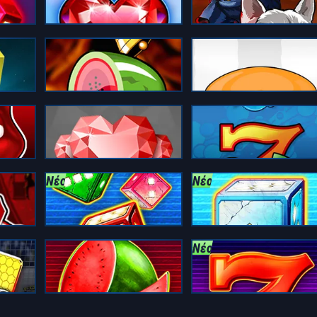
Joker 27
Cheeser and Jasper
Poly Diamonds
Joker Boom
Nέο
Nέο
Simply Hot XL 80
Simply Hot 10 Plus
Nέο
Simply Hot 20
Simply Hot XL 160