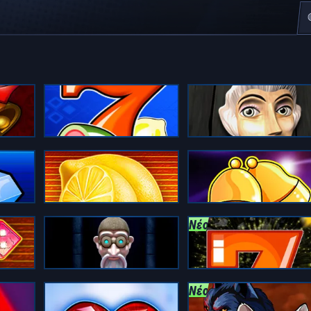
Joker Strong
Puppet Show
Simply Hot 4
Turbo 27
Nέο
Kajot Alchemy
Dynamite 27 Street
Nέο
Happy Diamonds
Vikings 2